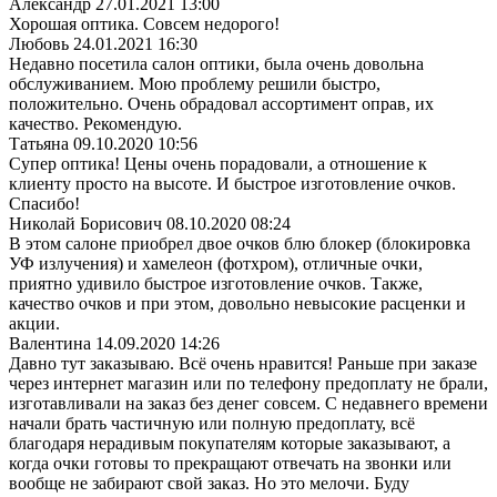
Александр
27.01.2021 13:00
Хорошая оптика. Совсем недорого!
Любовь
24.01.2021 16:30
Недавно посетила салон оптики, была очень довольна
обслуживанием. Мою проблему решили быстро,
положительно. Очень обрадовал ассортимент оправ, их
качество. Рекомендую.
Татьяна
09.10.2020 10:56
Супер оптика! Цены очень порадовали, а отношение к
клиенту просто на высоте. И быстрое изготовление очков.
Спасибо!
Николай Борисович
08.10.2020 08:24
В этом салоне приобрел двое очков блю блокер (блокировка
УФ излучения) и хамелеон (фотхром), отличные очки,
приятно удивило быстрое изготовление очков. Также,
качество очков и при этом, довольно невысокие расценки и
акции.
Валентина
14.09.2020 14:26
Давно тут заказываю. Всё очень нравится! Раньше при заказе
через интернет магазин или по телефону предоплату не брали,
изготавливали на заказ без денег совсем. С недавнего времени
начали брать частичную или полную предоплату, всё
благодаря нерадивым покупателям которые заказывают, а
когда очки готовы то прекращают отвечать на звонки или
вообще не забирают свой заказ. Но это мелочи. Буду